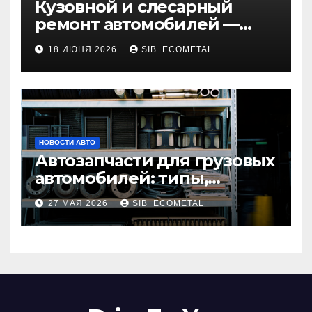
Кузовной и слесарный
ремонт автомобилей —
наличие оригинальных
18 ИЮНЯ 2026
SIB_ECOMETAL
запчастей и типичные
сроки выполнения работ
НОВОСТИ АВТО
Автозапчасти для грузовых
автомобилей: типы,
совместимость и критерии
27 МАЯ 2026
SIB_ECOMETAL
подбора