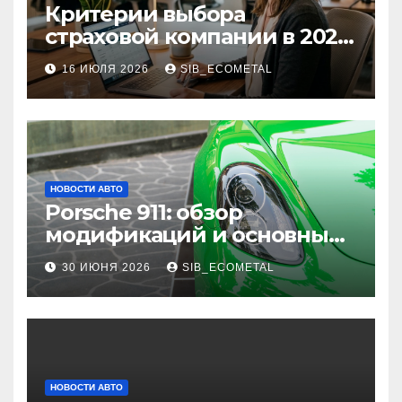
Критерии выбора
страховой компании в 2026
году: надежность и
16 ИЮЛЯ 2026
SIB_ECOMETAL
реальные отзывы о
выплатах
НОВОСТИ АВТО
Porsche 911: обзор
модификаций и основные
характеристики
30 ИЮНЯ 2026
SIB_ECOMETAL
НОВОСТИ АВТО