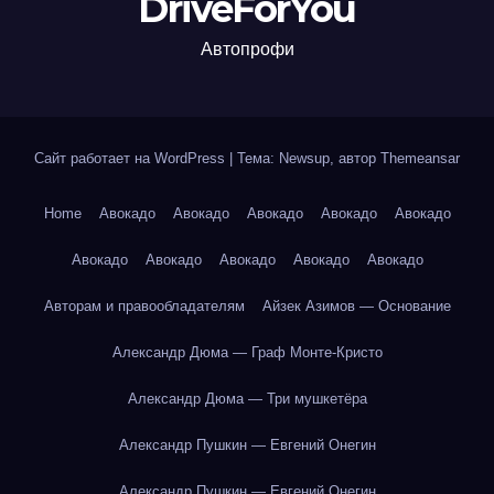
DriveForYou
Автопрофи
Сайт работает на WordPress
|
Тема: Newsup, автор
Themeansar
Home
Авокадо
Авокадо
Авокадо
Авокадо
Авокадо
Авокадо
Авокадо
Авокадо
Авокадо
Авокадо
Авторам и правообладателям
Айзек Азимов — Основание
Александр Дюма — Граф Монте-Кристо
Александр Дюма — Три мушкетёра
Александр Пушкин — Евгений Онегин
Александр Пушкин — Евгений Онегин