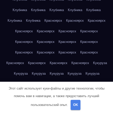
Клубника
Клубника
Клубника
Клубника
Клубника
Клубника
Клубника
Красноярск
Красноярск
Красноярск
Красноярск
Красноярск
Красноярск
Красноярск
Красноярск
Красноярск
Красноярск
Красноярск
Красноярск
Красноярск
Красноярск
Красноярск
Красноярск
Красноярск
Красноярск
Красноярск
Кукуруза
Кукуруза
Кукуруза
Кукуруза
Кукуруза
Кукуруза
Кукуруза
Кукуруза
Кукуруза
Кукуруза
Кукуруза
Этот сайт использует куки-файлы и другие технологии, чтобы
Куриная грудка
Куриная грудка
Куриная грудка
помочь вам в навигации, а также предоставить лучший
пользовательский опыт.
OK
Куриная грудка
Куриная грудка
Куриная грудка