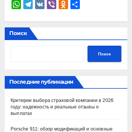
W
T
V
Vi
O
О
h
el
K
b
d
тп
at
e
er
n
р
s
gr
o
а
Поиск
A
a
kl
в
p
m
a
и
Поиск
p
ss
ть
ni
ki
Последние публикации
Критерии выбора страховой компании в 2026
году: надежность и реальные отзывы о
выплатах
Porsche 911: обзор модификаций и основные