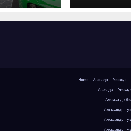
оригинальных
запчастей и
типичные сро
выполнения р
Home
Авокадо
Авокадо
Авокадо
Авокад
Александр Дю
Александр Пуш
Александр Пуш
Александр Пуш