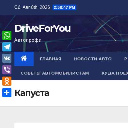
Перейти
Сб. Авг 8th, 2026
2:58:48 PM
к
содержимому
DriveForYou
Автопрофи
W
h
T
ГЛАВНАЯ
НОВОСТИ АВТО
Р
a
e
V
t
СОВЕТЫ АВТОМОБИЛИСТАМ
КУДА ПОЕ
l
K
V
s
e
i
A
O
Капуста
g
b
p
d
r
О
e
p
n
a
т
r
o
m
п
k