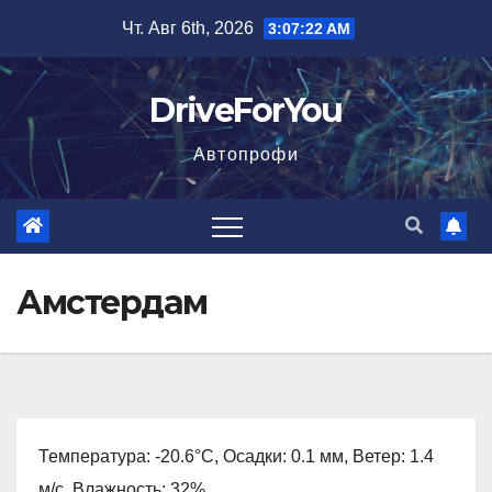
Перейти
Чт. Авг 6th, 2026
3:07:23 AM
к
содержимому
DriveForYou
Автопрофи
Амстердам
Температура: -20.6°C, Осадки: 0.1 мм, Ветер: 1.4
м/с, Влажность: 32%