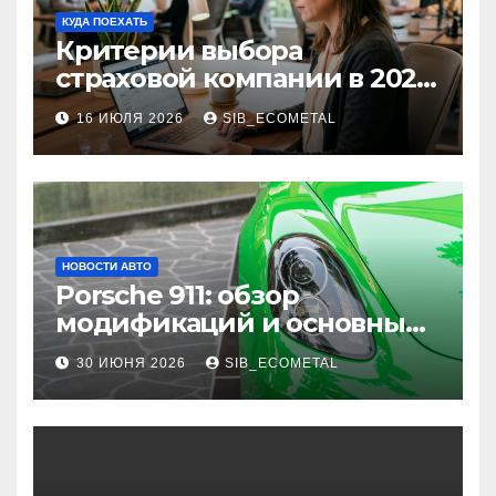
КУДА ПОЕХАТЬ
Критерии выбора
страховой компании в 2026
году: надежность и
16 ИЮЛЯ 2026
SIB_ECOMETAL
реальные отзывы о
выплатах
НОВОСТИ АВТО
Porsche 911: обзор
модификаций и основные
характеристики
30 ИЮНЯ 2026
SIB_ECOMETAL