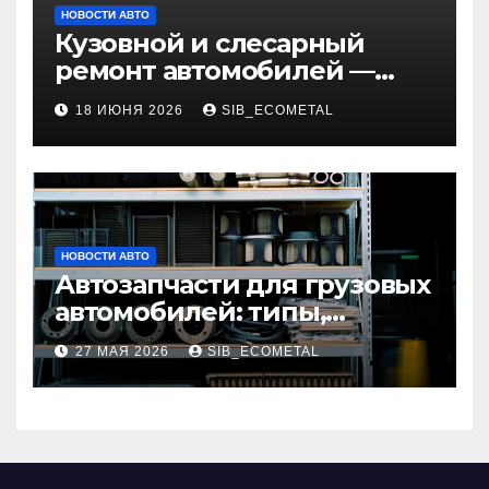
НОВОСТИ АВТО
Кузовной и слесарный
ремонт автомобилей —
наличие оригинальных
18 ИЮНЯ 2026
SIB_ECOMETAL
запчастей и типичные
сроки выполнения работ
НОВОСТИ АВТО
Автозапчасти для грузовых
автомобилей: типы,
совместимость и критерии
27 МАЯ 2026
SIB_ECOMETAL
подбора