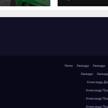
оригинальных
запчастей и
типичные сро
выполнения р
Home
Авокадо
Авокадо
Авокадо
Авокад
Александр Дю
Александр Пуш
Александр Пуш
Александр Пуш