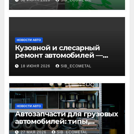
30 ИЮНЯ 2026
SIB_ECOMETAL
НОВОСТИ АВТО
Кузовной и слесарный
ремонт автомобилей —
наличие оригинальных
18 ИЮНЯ 2026
SIB_ECOMETAL
запчастей и типичные
сроки выполнения работ
НОВОСТИ АВТО
Автозапчасти для грузовых
автомобилей: типы,
совместимость и критерии
27 МАЯ 2026
SIB_ECOMETAL