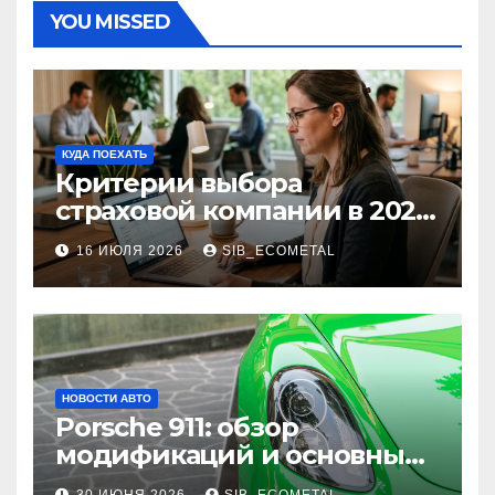
YOU MISSED
КУДА ПОЕХАТЬ
Критерии выбора
страховой компании в 2026
году: надежность и
16 ИЮЛЯ 2026
SIB_ECOMETAL
реальные отзывы о
выплатах
НОВОСТИ АВТО
Porsche 911: обзор
модификаций и основные
характеристики