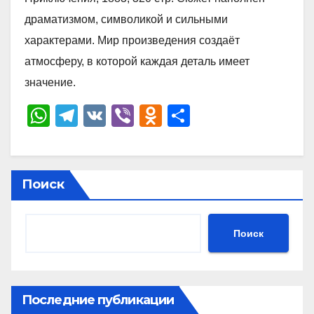
драматизмом, символикой и сильными
характерами. Мир произведения создаёт
атмосферу, в которой каждая деталь имеет
значение.
W
T
V
Vi
O
О
h
el
K
b
d
тп
at
e
er
n
р
s
gr
o
а
Поиск
A
a
kl
в
p
m
a
и
Поиск
p
ss
ть
ni
ki
Последние публикации