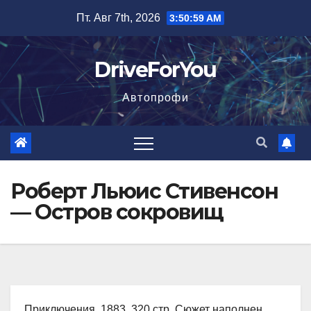
Перейти
Пт. Авг 7th, 2026
3:51:00 AM
к
содержимому
DriveForYou
Автопрофи
Роберт Льюис Стивенсон
— Остров сокровищ
Приключения, 1883, 320 стр. Сюжет наполнен