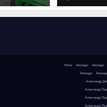
оригинальных
запчастей и
типичные сро
выполнения р
Home
Авокадо
Авокадо
Авокадо
Авокад
Александр Дю
Александр Пуш
Александр Пуш
Александр Пуш