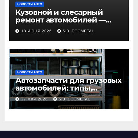
НОВОСТИ АВТО
Кузовной и слесарный
ремонт автомобилей —
наличие оригинальных
18 ИЮНЯ 2026
SIB_ECOMETAL
запчастей и типичные
сроки выполнения работ
НОВОСТИ АВТО
Автозапчасти для грузовых
автомобилей: типы,
совместимость и критерии
27 МАЯ 2026
SIB_ECOMETAL
подбора