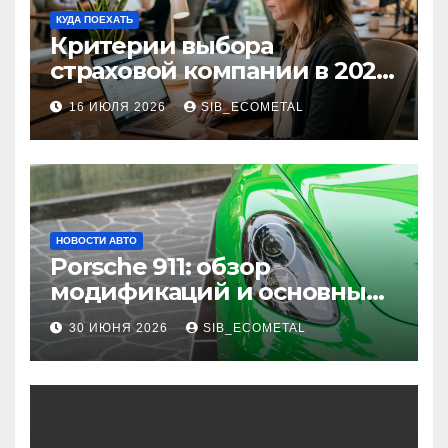
КУДА ПОЕХАТЬ
Критерии выбора
страховой компании в 2026
году: надежность и
16 ИЮЛЯ 2026
SIB_ECOMETAL
реальные отзывы о
выплатах
НОВОСТИ АВТО
Porsche 911: обзор
модификаций и основные
характеристики
30 ИЮНЯ 2026
SIB_ECOMETAL