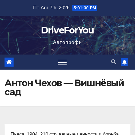
Перейти
Пт. Авг 7th, 2026
5:01:31 PM
к
содержимому
DriveForYou
Автопрофи
Антон Чехов — Вишнёвый
сад
Пьеса, 1904, 210 стр. вечные ценности и борьба