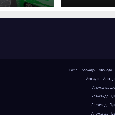
оригинальных
запчастей и
типичные сро
выполнения р
Home
Авокадо
Авокадо
Авокадо
Авокад
Александр Дю
Александр Пуш
Александр Пуш
Александр Пуш