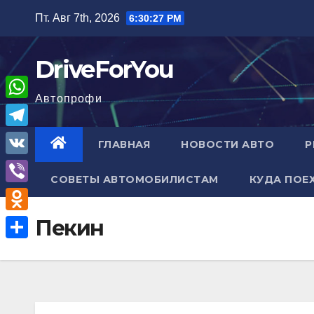
Перейти
Пт. Авг 7th, 2026
6:30:28 PM
к
содержимому
DriveForYou
Автопрофи
W
h
T
ГЛАВНАЯ
НОВОСТИ АВТО
Р
a
e
V
t
СОВЕТЫ АВТОМОБИЛИСТАМ
КУДА ПОЕ
l
K
V
s
e
i
A
O
Пекин
g
b
p
d
r
О
e
p
n
a
т
r
o
m
п
k