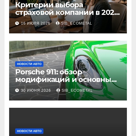
Критерии выбора
страховой компании в 2026
году: надежность и
16 ИЮЛЯ 2026
SIB_ECOMETAL
реальные отзывы о
выплатах
НОВОСТИ АВТО
Porsche 911: обзор
модификаций и основные
характеристики
30 ИЮНЯ 2026
SIB_ECOMETAL
НОВОСТИ АВТО