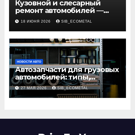
Кузовной и слесарный
ремонт автомобилей —
наличие оригинальных
18 ИЮНЯ 2026
SIB_ECOMETAL
запчастей и типичные
сроки выполнения работ
НОВОСТИ АВТО
Автозапчасти для грузовых
автомобилей: типы,
совместимость и критерии
27 МАЯ 2026
SIB_ECOMETAL
подбора