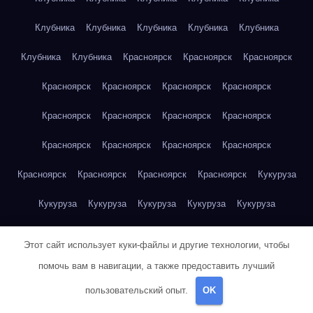
Клубника
Клубника
Клубника
Клубника
Клубника
Клубника
Клубника
Красноярск
Красноярск
Красноярск
Красноярск
Красноярск
Красноярск
Красноярск
Красноярск
Красноярск
Красноярск
Красноярск
Красноярск
Красноярск
Красноярск
Красноярск
Красноярск
Красноярск
Красноярск
Красноярск
Кукуруза
Кукуруза
Кукуруза
Кукуруза
Кукуруза
Кукуруза
Кукуруза
Кукуруза
Кукуруза
Кукуруза
Кукуруза
Этот сайт использует куки-файлы и другие технологии, чтобы
Куриная грудка
Куриная грудка
Куриная грудка
помочь вам в навигации, а также предоставить лучший
пользовательский опыт.
OK
Куриная грудка
Куриная грудка
Куриная грудка