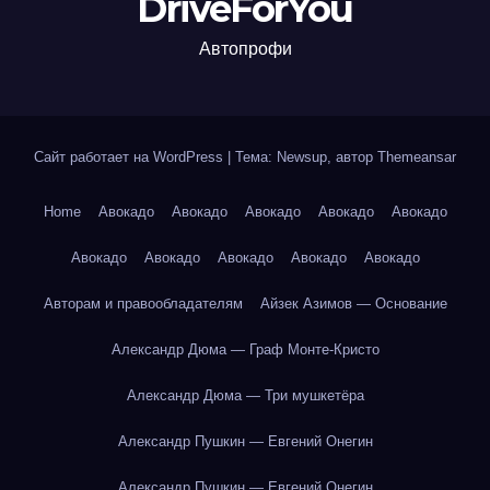
DriveForYou
Автопрофи
Сайт работает на WordPress
|
Тема: Newsup, автор
Themeansar
Home
Авокадо
Авокадо
Авокадо
Авокадо
Авокадо
Авокадо
Авокадо
Авокадо
Авокадо
Авокадо
Авторам и правообладателям
Айзек Азимов — Основание
Александр Дюма — Граф Монте-Кристо
Александр Дюма — Три мушкетёра
Александр Пушкин — Евгений Онегин
Александр Пушкин — Евгений Онегин