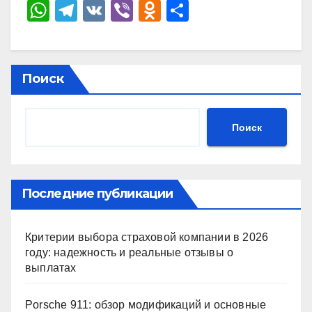
W
T
V
Vi
O
О
h
el
K
b
d
тп
at
e
er
n
р
s
gr
o
а
Поиск
A
a
kl
в
p
m
a
и
Поиск
p
ss
ть
ni
ki
Последние публикации
Критерии выбора страховой компании в 2026
году: надежность и реальные отзывы о
выплатах
Porsche 911: обзор модификаций и основные