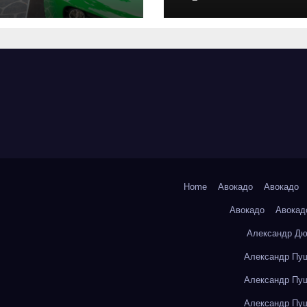
оригинальных
запчастей и
типичные сро
выполнения р
Home
Авокадо
Авокадо
Авокадо
Авокад
Александр Дю
Александр Пуш
Александр Пуш
Александр Пуш