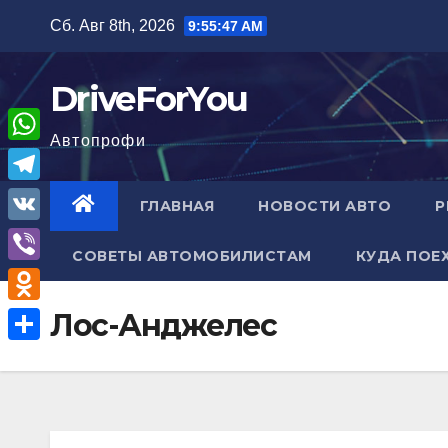
Перейти
Сб. Авг 8th, 2026
9:55:48 AM
к
содержимому
DriveForYou
Автопрофи
W
h
T
ГЛАВНАЯ
НОВОСТИ АВТО
Р
a
e
V
t
СОВЕТЫ АВТОМОБИЛИСТАМ
КУДА ПОЕ
l
K
V
s
e
i
A
O
Лос-Анджелес
g
b
p
d
r
О
e
p
n
a
т
r
o
m
п
k