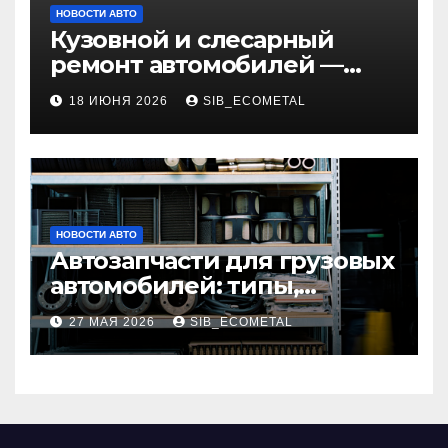
НОВОСТИ АВТО
Кузовной и слесарный
ремонт автомобилей —
наличие оригинальных
18 ИЮНЯ 2026
SIB_ECOMETAL
запчастей и типичные
сроки выполнения работ
НОВОСТИ АВТО
Автозапчасти для грузовых
автомобилей: типы,
совместимость и критерии
27 МАЯ 2026
SIB_ECOMETAL
подбора