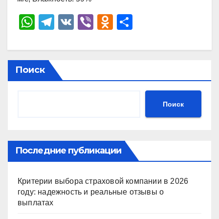
W
T
V
Vi
O
О
h
el
K
b
d
тп
at
e
er
n
р
s
gr
o
а
Поиск
A
a
kl
в
p
m
a
и
Поиск
p
ss
ть
ni
ki
Последние публикации
Критерии выбора страховой компании в 2026
году: надежность и реальные отзывы о
выплатах