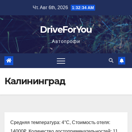
Перейти
Чт. Авг 6th, 2026
1:32:36 AM
к
содержимому
DriveForYou
Автопрофи
Калининград
Средняя температура: 4°C, Стоимость отеля:
14000₽, Количество достопримечательностей: 11,