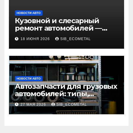
НОВОСТИ АВТО
Кузовной и слесарный
ремонт автомобилей —
наличие оригинальных
18 ИЮНЯ 2026
SIB_ECOMETAL
запчастей и типичные
сроки выполнения работ
НОВОСТИ АВТО
Автозапчасти для грузовых
автомобилей: типы,
совместимость и критерии
27 МАЯ 2026
SIB_ECOMETAL
подбора