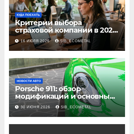
КУДА ПОЕХАТЬ
Критерии выбора
страховой компании в 2026
году: надежность и
16 ИЮЛЯ 2026
SIB_ECOMETAL
реальные отзывы о
выплатах
НОВОСТИ АВТО
Porsche 911: обзор
модификаций и основные
характеристики
30 ИЮНЯ 2026
SIB_ECOMETAL