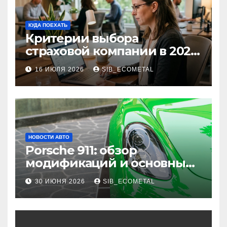
КУДА ПОЕХАТЬ
Критерии выбора
страховой компании в 2026
году: надежность и
16 ИЮЛЯ 2026
SIB_ECOMETAL
реальные отзывы о
выплатах
НОВОСТИ АВТО
Porsche 911: обзор
модификаций и основные
характеристики
30 ИЮНЯ 2026
SIB_ECOMETAL