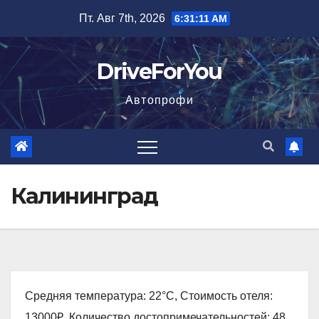
Перейти
Пт. Авг 7th, 2026
6:31:12 AM
к
содержимому
DriveForYou
Автопрофи
Калининград
Средняя температура: 22°C, Стоимость отеля:
13000₽, Количество достопримечательностей: 48,