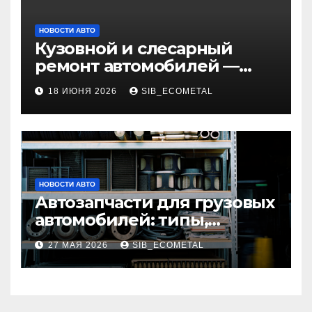
НОВОСТИ АВТО
Кузовной и слесарный
ремонт автомобилей —
наличие оригинальных
18 ИЮНЯ 2026
SIB_ECOMETAL
запчастей и типичные
сроки выполнения работ
НОВОСТИ АВТО
Автозапчасти для грузовых
автомобилей: типы,
совместимость и критерии
27 МАЯ 2026
SIB_ECOMETAL
подбора