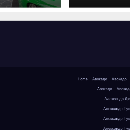
оригинальных
запчастей и
типичные сро
выполнения р
Home
Авокадо
Авокадо
Авокадо
Авокад
Александр Дю
Александр Пуш
Александр Пуш
Александр Пуш