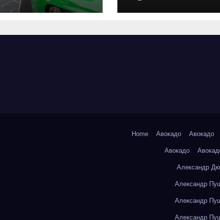
оригинальных
запчастей и
типичные сро
выполнения р
Home
Авокадо
Авокадо
Авокадо
Авокад
Александр Дю
Александр Пуш
Александр Пуш
Александр Пуш