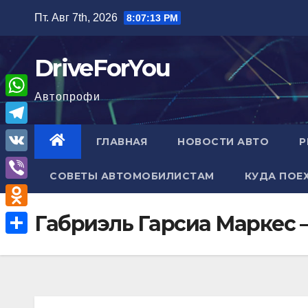
Перейти
Пт. Авг 7th, 2026
8:07:14 PM
к
содержимому
DriveForYou
Автопрофи
W
h
T
ГЛАВНАЯ
НОВОСТИ АВТО
Р
a
e
V
t
СОВЕТЫ АВТОМОБИЛИСТАМ
КУДА ПОЕ
l
K
V
s
e
i
A
O
Габриэль Гарсиа Маркес 
g
b
p
d
r
О
e
p
n
a
т
r
o
m
п
k