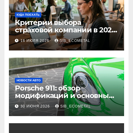
КУДА ПОЕХАТЬ
Критерии выбора
страховой компании в 2026
году: надежность и
16 ИЮЛЯ 2026
SIB_ECOMETAL
реальные отзывы о
выплатах
НОВОСТИ АВТО
Porsche 911: обзор
модификаций и основные
характеристики
30 ИЮНЯ 2026
SIB_ECOMETAL