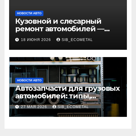
НОВОСТИ АВТО
Кузовной и слесарный
ремонт автомобилей —
наличие оригинальных
18 ИЮНЯ 2026
SIB_ECOMETAL
запчастей и типичные
сроки выполнения работ
НОВОСТИ АВТО
Автозапчасти для грузовых
автомобилей: типы,
совместимость и критерии
27 МАЯ 2026
SIB_ECOMETAL
подбора