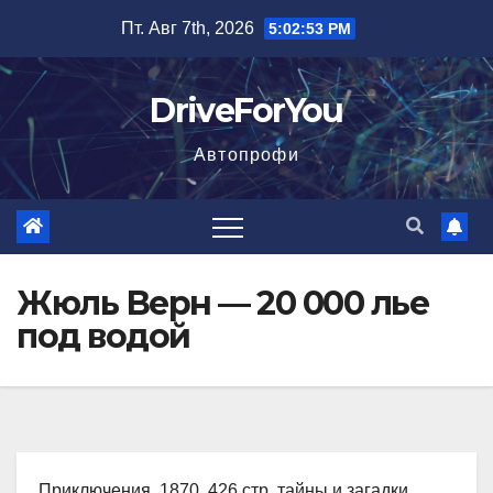
Перейти
Пт. Авг 7th, 2026
5:02:54 PM
к
содержимому
DriveForYou
Автопрофи
Жюль Верн — 20 000 лье
под водой
Приключения, 1870, 426 стр. тайны и загадки