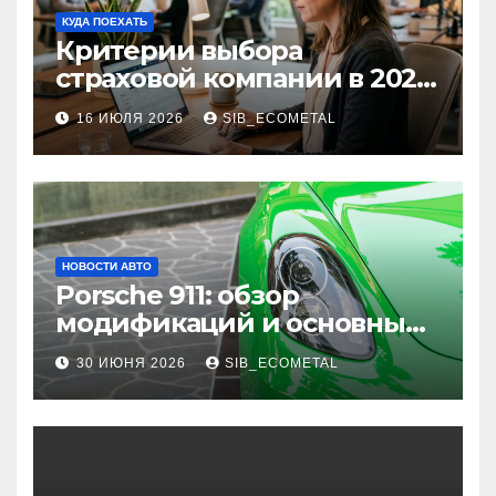
КУДА ПОЕХАТЬ
Критерии выбора
страховой компании в 2026
году: надежность и
16 ИЮЛЯ 2026
SIB_ECOMETAL
реальные отзывы о
выплатах
НОВОСТИ АВТО
Porsche 911: обзор
модификаций и основные
характеристики
30 ИЮНЯ 2026
SIB_ECOMETAL