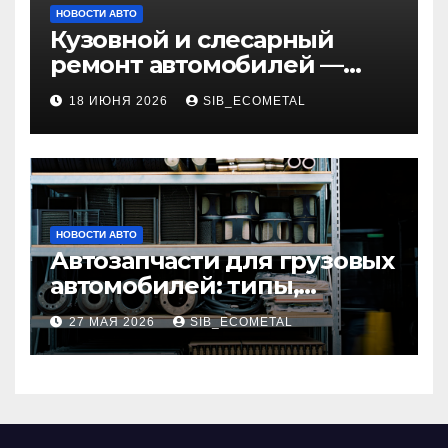
НОВОСТИ АВТО
Кузовной и слесарный
ремонт автомобилей —
наличие оригинальных
18 ИЮНЯ 2026
SIB_ECOMETAL
запчастей и типичные
сроки выполнения работ
НОВОСТИ АВТО
Автозапчасти для грузовых
автомобилей: типы,
совместимость и критерии
27 МАЯ 2026
SIB_ECOMETAL
подбора