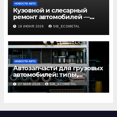
НОВОСТИ АВТО
Кузовной и слесарный
ремонт автомобилей —
наличие оригинальных
18 ИЮНЯ 2026
SIB_ECOMETAL
запчастей и типичные
сроки выполнения работ
НОВОСТИ АВТО
Автозапчасти для грузовых
автомобилей: типы,
совместимость и критерии
27 МАЯ 2026
SIB_ECOMETAL
подбора