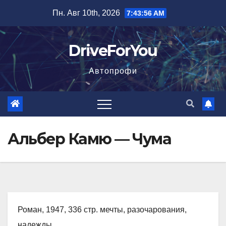
Перейти
Пн. Авг 10th, 2026
7:43:57 AM
к
содержимому
DriveForYou
Автопрофи
Альбер Камю — Чума
Роман, 1947, 336 стр. мечты, разочарования,
надежды