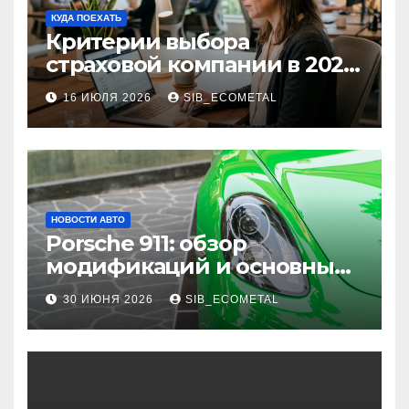
КУДА ПОЕХАТЬ
Критерии выбора
страховой компании в 2026
году: надежность и
16 ИЮЛЯ 2026
SIB_ECOMETAL
реальные отзывы о
выплатах
НОВОСТИ АВТО
Porsche 911: обзор
модификаций и основные
характеристики
30 ИЮНЯ 2026
SIB_ECOMETAL