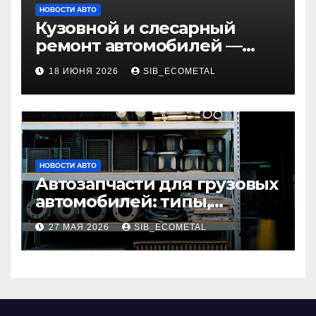
НОВОСТИ АВТО
Кузовной и слесарный
ремонт автомобилей —
наличие оригинальных
18 ИЮНЯ 2026
SIB_ECOMETAL
запчастей и типичные
сроки выполнения работ
НОВОСТИ АВТО
Автозапчасти для грузовых
автомобилей: типы,
совместимость и критерии
27 МАЯ 2026
SIB_ECOMETAL
подбора