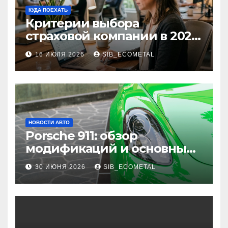
КУДА ПОЕХАТЬ
Критерии выбора
страховой компании в 2026
году: надежность и
16 ИЮЛЯ 2026
SIB_ECOMETAL
реальные отзывы о
выплатах
НОВОСТИ АВТО
Porsche 911: обзор
модификаций и основные
характеристики
30 ИЮНЯ 2026
SIB_ECOMETAL