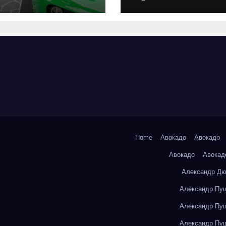
оригинальных
запчастей и
типичные сро
выполнения р
Home
Авокадо
Авокадо
Авокадо
Авокад
Александр Дю
Александр Пуш
Александр Пуш
Александр Пуш