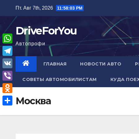
Перейти
Пт. Авг 7th, 2026
11:58:04 PM
к
содержимому
DriveForYou
Автопрофи
W
h
T
ГЛАВНАЯ
НОВОСТИ АВТО
Р
a
e
V
t
СОВЕТЫ АВТОМОБИЛИСТАМ
КУДА ПОЕ
l
K
V
s
e
i
A
O
Москва
g
b
p
d
r
О
e
p
n
a
т
r
o
m
п
k