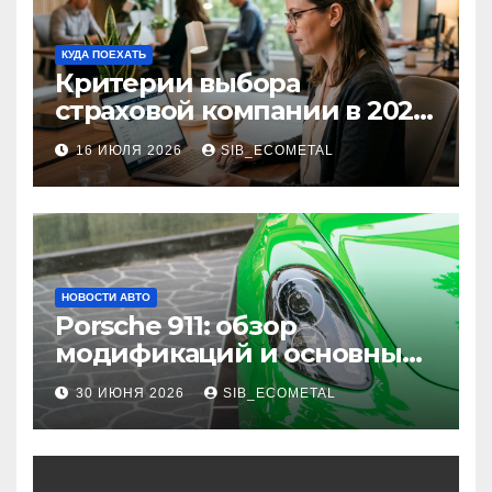
КУДА ПОЕХАТЬ
Критерии выбора
страховой компании в 2026
году: надежность и
16 ИЮЛЯ 2026
SIB_ECOMETAL
реальные отзывы о
выплатах
НОВОСТИ АВТО
Porsche 911: обзор
модификаций и основные
характеристики
30 ИЮНЯ 2026
SIB_ECOMETAL