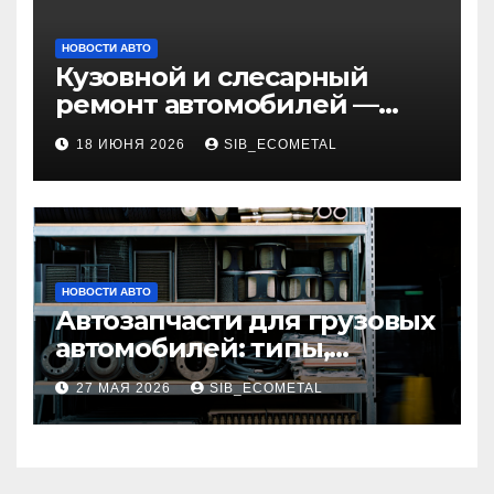
НОВОСТИ АВТО
Кузовной и слесарный
ремонт автомобилей —
наличие оригинальных
18 ИЮНЯ 2026
SIB_ECOMETAL
запчастей и типичные
сроки выполнения работ
НОВОСТИ АВТО
Автозапчасти для грузовых
автомобилей: типы,
совместимость и критерии
27 МАЯ 2026
SIB_ECOMETAL
подбора