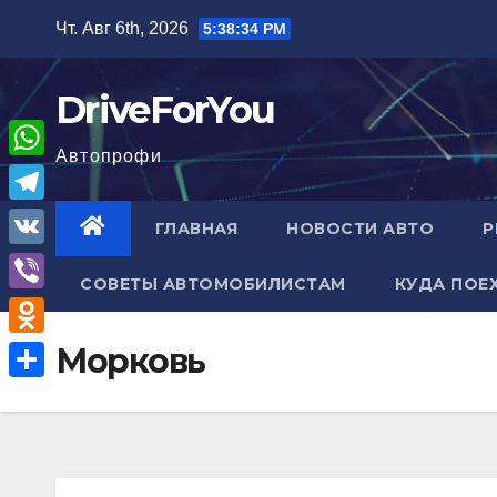
Перейти
Чт. Авг 6th, 2026
5:38:35 PM
к
содержимому
DriveForYou
Автопрофи
W
h
T
ГЛАВНАЯ
НОВОСТИ АВТО
Р
a
e
V
t
СОВЕТЫ АВТОМОБИЛИСТАМ
КУДА ПОЕ
l
K
V
s
e
i
A
O
Морковь
g
b
p
d
r
О
e
p
n
a
т
r
o
m
п
k