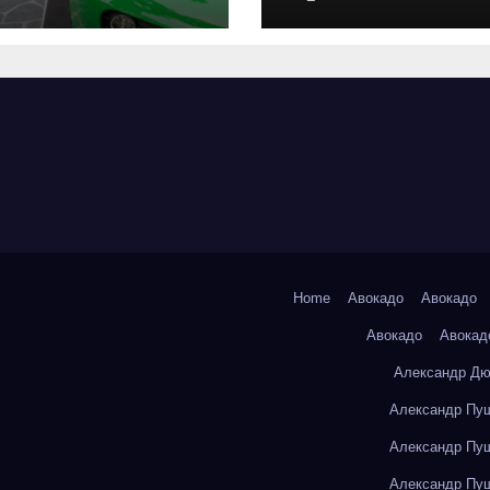
оригинальных
запчастей и
типичные сро
выполнения р
Home
Авокадо
Авокадо
Авокадо
Авокад
Александр Дю
Александр Пуш
Александр Пуш
Александр Пуш