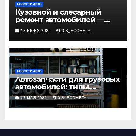
НОВОСТИ АВТО
Кузовной и слесарный
ремонт автомобилей —
наличие оригинальных
18 ИЮНЯ 2026
SIB_ECOMETAL
запчастей и типичные
сроки выполнения работ
НОВОСТИ АВТО
Автозапчасти для грузовых
автомобилей: типы,
совместимость и критерии
27 МАЯ 2026
SIB_ECOMETAL
подбора