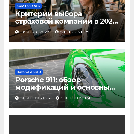
КУДА ПОЕХАТЬ
Критерии выбора
страховой компании в 2026
году: надежность и
16 ИЮЛЯ 2026
SIB_ECOMETAL
реальные отзывы о
выплатах
НОВОСТИ АВТО
Porsche 911: обзор
модификаций и основные
характеристики
30 ИЮНЯ 2026
SIB_ECOMETAL