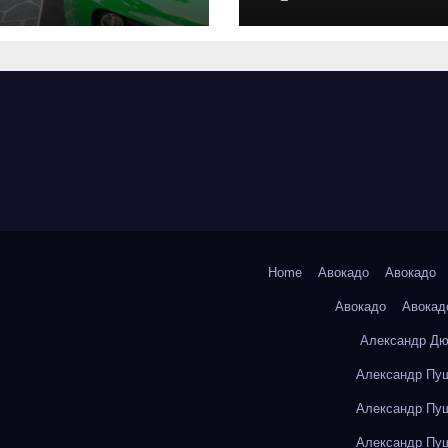
оригинальных
запчастей и
типичные сро
выполнения р
Home
Авокадо
Авокадо
Авокадо
Авокад
Александр Дю
Александр Пуш
Александр Пуш
Александр Пуш