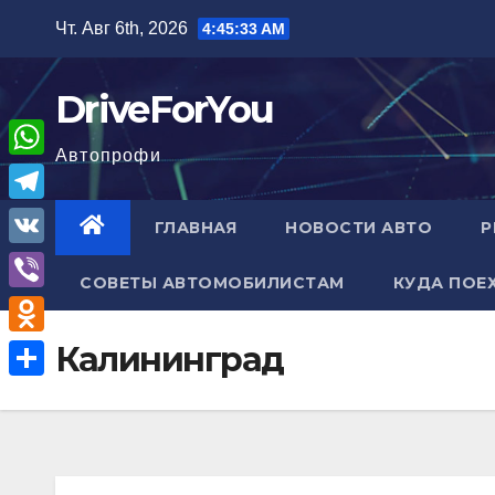
Перейти
Чт. Авг 6th, 2026
4:45:34 AM
к
содержимому
DriveForYou
Автопрофи
W
h
T
ГЛАВНАЯ
НОВОСТИ АВТО
Р
a
e
V
t
СОВЕТЫ АВТОМОБИЛИСТАМ
КУДА ПОЕ
l
K
V
s
e
i
A
O
Калининград
g
b
p
d
r
О
e
p
n
a
т
r
o
m
п
k