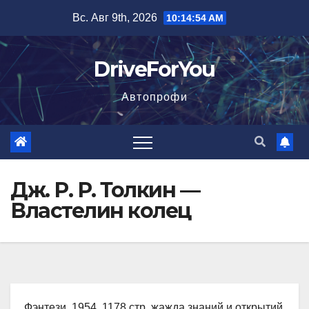
Перейти
Вс. Авг 9th, 2026
10:14:56 AM
к
содержимому
DriveForYou
Автопрофи
Дж. Р. Р. Толкин —
Властелин колец
Фэнтези, 1954, 1178 стр. жажда знаний и открытий