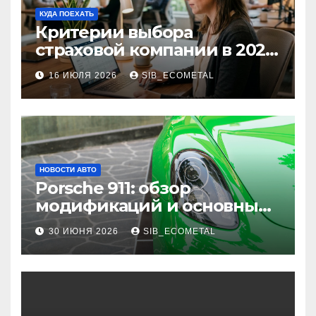
КУДА ПОЕХАТЬ
Критерии выбора
страховой компании в 2026
году: надежность и
16 ИЮЛЯ 2026
SIB_ECOMETAL
реальные отзывы о
выплатах
НОВОСТИ АВТО
Porsche 911: обзор
модификаций и основные
характеристики
30 ИЮНЯ 2026
SIB_ECOMETAL