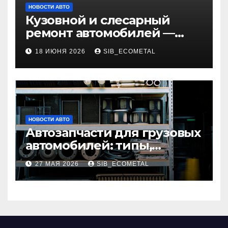
НОВОСТИ АВТО
Кузовной и слесарный
ремонт автомобилей —
наличие оригинальных
18 ИЮНЯ 2026
SIB_ECOMETAL
запчастей и типичные
сроки выполнения работ
НОВОСТИ АВТО
Автозапчасти для грузовых
автомобилей: типы,
совместимость и критерии
27 МАЯ 2026
SIB_ECOMETAL
подбора