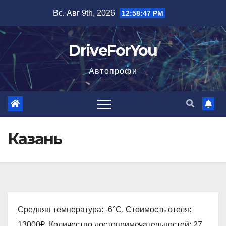
Перейти
Вс. Авг 9th, 2026
12:58:48 PM
к
содержимому
DriveForYou
Автопрофи
Казань
Средняя температура: -6°C, Стоимость отеля:
13000₽, Количество достопримечательностей: 27,