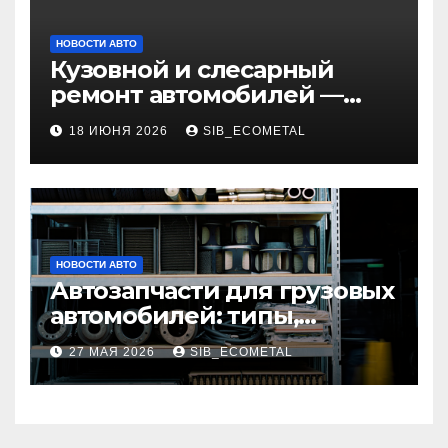
НОВОСТИ АВТО
Кузовной и слесарный
ремонт автомобилей —
наличие оригинальных
18 ИЮНЯ 2026
SIB_ECOMETAL
запчастей и типичные
сроки выполнения работ
НОВОСТИ АВТО
Автозапчасти для грузовых
автомобилей: типы,
совместимость и критерии
27 МАЯ 2026
SIB_ECOMETAL
подбора