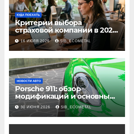
КУДА ПОЕХАТЬ
Критерии выбора
страховой компании в 2026
году: надежность и
16 ИЮЛЯ 2026
SIB_ECOMETAL
реальные отзывы о
выплатах
НОВОСТИ АВТО
Porsche 911: обзор
модификаций и основные
характеристики
30 ИЮНЯ 2026
SIB_ECOMETAL