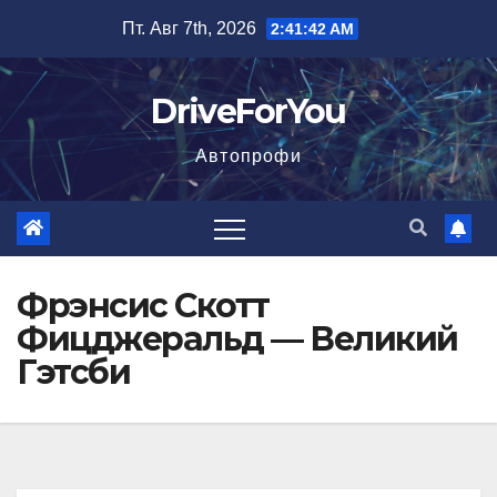
Перейти
Пт. Авг 7th, 2026
2:41:43 AM
к
содержимому
DriveForYou
Автопрофи
Фрэнсис Скотт
Фицджеральд — Великий
Гэтсби