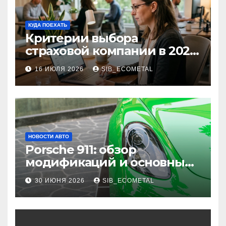
КУДА ПОЕХАТЬ
Критерии выбора
страховой компании в 2026
году: надежность и
16 ИЮЛЯ 2026
SIB_ECOMETAL
реальные отзывы о
выплатах
НОВОСТИ АВТО
Porsche 911: обзор
модификаций и основные
характеристики
30 ИЮНЯ 2026
SIB_ECOMETAL