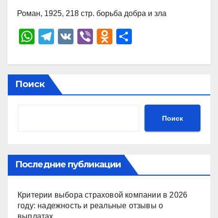
Роман, 1925, 218 стр. борьба добра и зла
W
T
V
Vi
O
О
h
el
K
b
d
тп
at
e
er
n
р
s
gr
o
а
Поиск
A
a
kl
в
p
m
a
и
Поиск
p
ss
ть
ni
ki
Последние публикации
Критерии выбора страховой компании в 2026
году: надежность и реальные отзывы о
выплатах