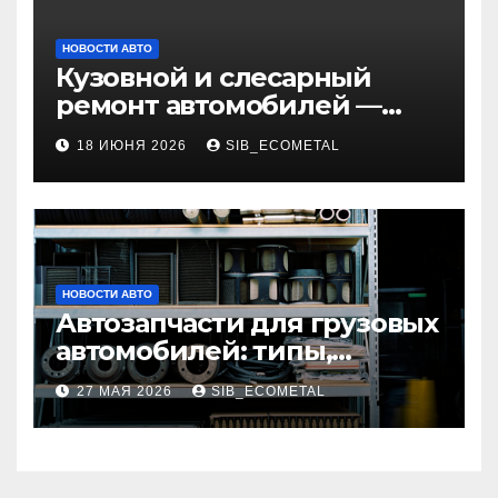
НОВОСТИ АВТО
Кузовной и слесарный
ремонт автомобилей —
наличие оригинальных
18 ИЮНЯ 2026
SIB_ECOMETAL
запчастей и типичные
сроки выполнения работ
НОВОСТИ АВТО
Автозапчасти для грузовых
автомобилей: типы,
совместимость и критерии
27 МАЯ 2026
SIB_ECOMETAL
подбора