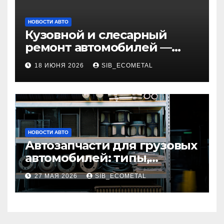
НОВОСТИ АВТО
Кузовной и слесарный
ремонт автомобилей —
наличие оригинальных
18 ИЮНЯ 2026
SIB_ECOMETAL
запчастей и типичные
сроки выполнения работ
НОВОСТИ АВТО
Автозапчасти для грузовых
автомобилей: типы,
совместимость и критерии
27 МАЯ 2026
SIB_ECOMETAL
подбора