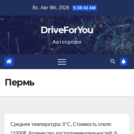
Перейти
Вс. Авг 9th, 2026
5:38:43 AM
к
содержимому
DriveForYou
Автопрофи
Пермь
Средняя температура: 0°C, Стоимость отеля:
11000₽, Количество достопримечательностей: 6,