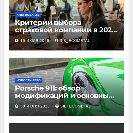
КУДА ПОЕХАТЬ
Критерии выбора
страховой компании в 2026
году: надежность и
16 ИЮЛЯ 2026
SIB_ECOMETAL
реальные отзывы о
выплатах
НОВОСТИ АВТО
Porsche 911: обзор
модификаций и основные
характеристики
30 ИЮНЯ 2026
SIB_ECOMETAL