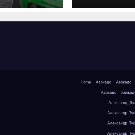
оригинальных
запчастей и
типичные сро
выполнения р
Home
Авокадо
Авокадо
Авокадо
Авокад
Александр Дю
Александр Пуш
Александр Пуш
Александр Пуш