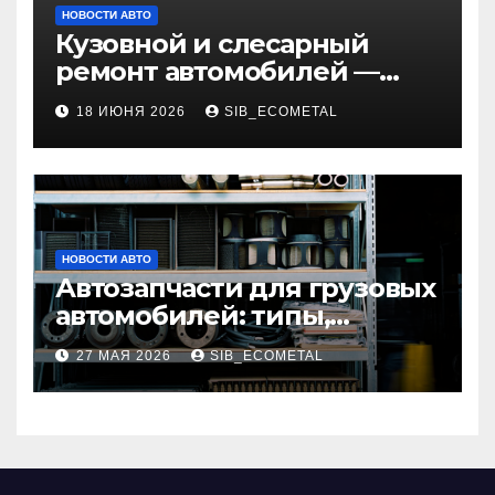
НОВОСТИ АВТО
Кузовной и слесарный
ремонт автомобилей —
наличие оригинальных
18 ИЮНЯ 2026
SIB_ECOMETAL
запчастей и типичные
сроки выполнения работ
НОВОСТИ АВТО
Автозапчасти для грузовых
автомобилей: типы,
совместимость и критерии
27 МАЯ 2026
SIB_ECOMETAL
подбора