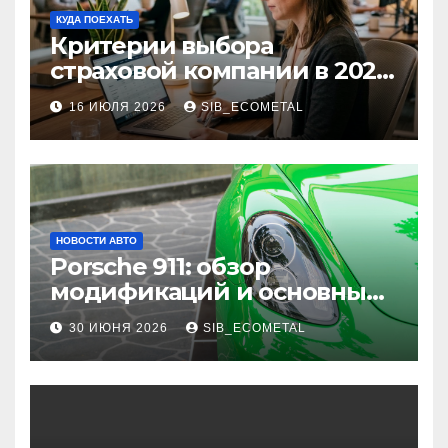
КУДА ПОЕХАТЬ
Критерии выбора
страховой компании в 2026
году: надежность и
16 ИЮЛЯ 2026
SIB_ECOMETAL
реальные отзывы о
выплатах
НОВОСТИ АВТО
Porsche 911: обзор
модификаций и основные
характеристики
30 ИЮНЯ 2026
SIB_ECOMETAL