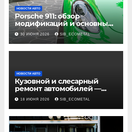
НОВОСТИ АВТО
Porsche 911: обзор
модификаций и основные
характеристики
30 ИЮНЯ 2026
SIB_ECOMETAL
НОВОСТИ АВТО
Кузовной и слесарный
ремонт автомобилей —
наличие оригинальных
18 ИЮНЯ 2026
SIB_ECOMETAL
запчастей и типичные
сроки выполнения работ