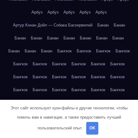
Арбуз
Арбуз
Арбуз
Арбуз
Арбуз
Артур Конан Дойл — Собака Баскервилей
Банан
Банан
Банан
Банан
Банан
Банан
Банан
Банан
Банан
Банан
Банан
Банан
Бангкок
Бангкок
Бангкок
Бангкок
Бангкок
Бангкок
Бангкок
Бангкок
Бангкок
Бангкок
Бангкок
Бангкок
Бангкок
Бангкок
Бангкок
Бангкок
Бангкок
Бангкок
Бангкок
Бангкок
Бангкок
Бангкок
Бангкок
Бангкок
Бангкок
Бангкок
Бангкок
Бангкок
Этот сайт использует куки-файлы и другие технологии, чтобы
Берлин
Берлин
Берлин
Берлин
Берлин
Берлин
помочь вам в навигации, а также предоставить лучший
пользовательский опыт.
OK
Берлин
Берлин
Берлин
Берлин
Берлин
Берлин