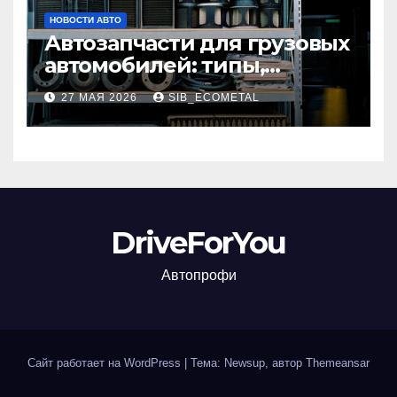
НОВОСТИ АВТО
Автозапчасти для грузовых
автомобилей: типы,
совместимость и критерии
27 МАЯ 2026
SIB_ECOMETAL
подбора
DriveForYou
Автопрофи
Сайт работает на WordPress
|
Тема: Newsup, автор
Themeansar