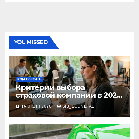
YOU MISSED
КУДА ПОЕХАТЬ
Критерии выбора
страховой компании в 2026
году: надежность и
16 ИЮЛЯ 2026
SIB_ECOMETAL
реальные отзывы о
выплатах