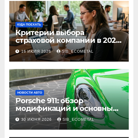
КУДА ПОЕХАТЬ
Критерии выбора
страховой компании в 2026
году: надежность и
16 ИЮЛЯ 2026
SIB_ECOMETAL
реальные отзывы о
выплатах
НОВОСТИ АВТО
Porsche 911: обзор
модификаций и основные
характеристики
30 ИЮНЯ 2026
SIB_ECOMETAL