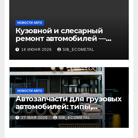
НОВОСТИ АВТО
Кузовной и слесарный
ремонт автомобилей —
наличие оригинальных
18 ИЮНЯ 2026
SIB_ECOMETAL
запчастей и типичные
сроки выполнения работ
НОВОСТИ АВТО
Автозапчасти для грузовых
автомобилей: типы,
совместимость и критерии
27 МАЯ 2026
SIB_ECOMETAL
подбора