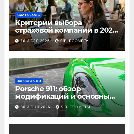
КУДА ПОЕХАТЬ
Критерии выбора
страховой компании в 2026
году: надежность и
16 ИЮЛЯ 2026
SIB_ECOMETAL
реальные отзывы о
выплатах
НОВОСТИ АВТО
Porsche 911: обзор
модификаций и основные
характеристики
30 ИЮНЯ 2026
SIB_ECOMETAL