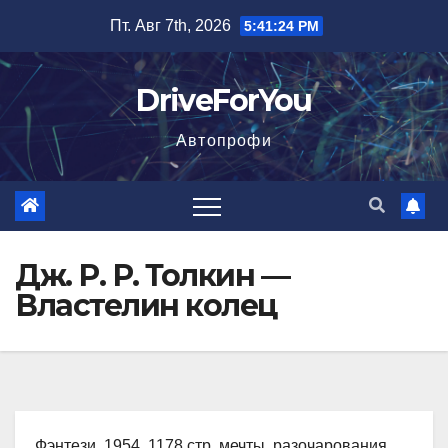
Перейти
Пт. Авг 7th, 2026
5:41:25 PM
к
содержимому
DriveForYou
Автопрофи
Дж. Р. Р. Толкин —
Властелин колец
Фэнтези, 1954, 1178 стр. мечты, разочарования,