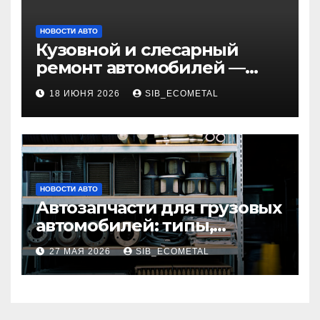
НОВОСТИ АВТО
Кузовной и слесарный
ремонт автомобилей —
наличие оригинальных
18 ИЮНЯ 2026
SIB_ECOMETAL
запчастей и типичные
сроки выполнения работ
НОВОСТИ АВТО
Автозапчасти для грузовых
автомобилей: типы,
совместимость и критерии
27 МАЯ 2026
SIB_ECOMETAL
подбора