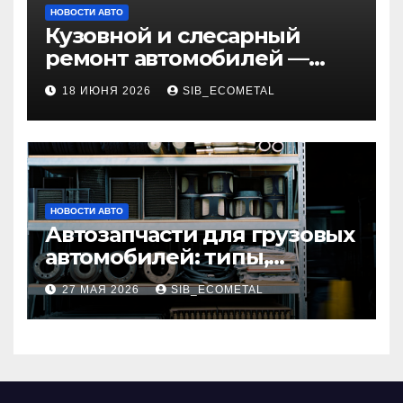
НОВОСТИ АВТО
Кузовной и слесарный
ремонт автомобилей —
наличие оригинальных
18 ИЮНЯ 2026
SIB_ECOMETAL
запчастей и типичные
сроки выполнения работ
НОВОСТИ АВТО
Автозапчасти для грузовых
автомобилей: типы,
совместимость и критерии
27 МАЯ 2026
SIB_ECOMETAL
подбора