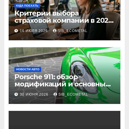
КУДА ПОЕХАТЬ
Критерии выбора
страховой компании в 2026
году: надежность и
16 ИЮЛЯ 2026
SIB_ECOMETAL
реальные отзывы о
выплатах
НОВОСТИ АВТО
Porsche 911: обзор
модификаций и основные
характеристики
30 ИЮНЯ 2026
SIB_ECOMETAL