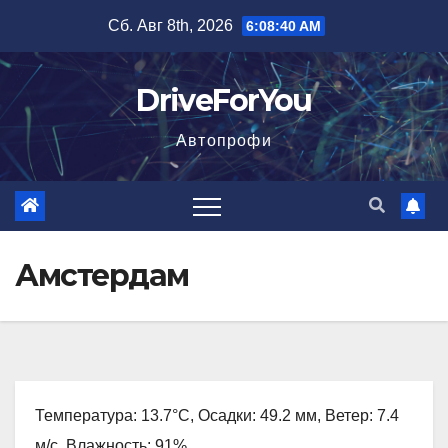
Перейти
Сб. Авг 8th, 2026
6:08:41 AM
к
содержимому
DriveForYou
Автопрофи
Амстердам
Температура: 13.7°C, Осадки: 49.2 мм, Ветер: 7.4
м/с, Влажность: 91%