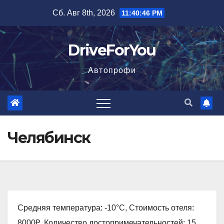
Перейти
Сб. Авг 8th, 2026
11:40:47 PM
к
содержимому
DriveForYou
Автопрофи
Челябинск
Средняя температура: -10°C, Стоимость отеля:
8000₽, Количество достопримечательностей: 15,