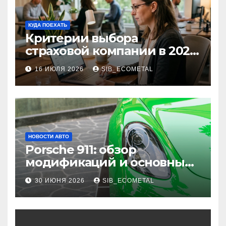
КУДА ПОЕХАТЬ
Критерии выбора
страховой компании в 2026
году: надежность и
16 ИЮЛЯ 2026
SIB_ECOMETAL
реальные отзывы о
выплатах
НОВОСТИ АВТО
Porsche 911: обзор
модификаций и основные
характеристики
30 ИЮНЯ 2026
SIB_ECOMETAL