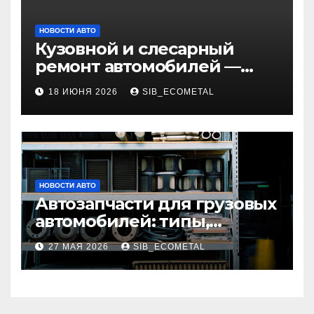
НОВОСТИ АВТО
Кузовной и слесарный
ремонт автомобилей —
наличие оригинальных
18 ИЮНЯ 2026
SIB_ECOMETAL
запчастей и типичные
сроки выполнения работ
НОВОСТИ АВТО
Автозапчасти для грузовых
автомобилей: типы,
совместимость и критерии
27 МАЯ 2026
SIB_ECOMETAL
подбора