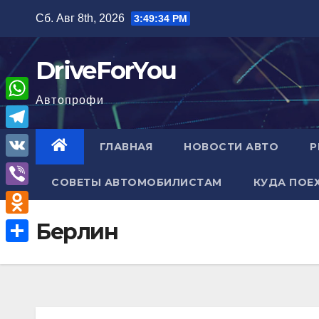
Перейти
Сб. Авг 8th, 2026
3:49:35 PM
к
содержимому
DriveForYou
Автопрофи
W
h
T
ГЛАВНАЯ
НОВОСТИ АВТО
Р
a
e
V
t
СОВЕТЫ АВТОМОБИЛИСТАМ
КУДА ПОЕ
l
K
V
s
e
i
A
O
Берлин
g
b
p
d
r
О
e
p
n
a
т
r
o
m
п
k