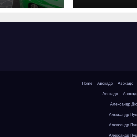
оригинальных
запчастей и
типичные сро
выполнения р
Home
Авокадо
Авокадо
Авокадо
Авокад
Александр Дю
Александр Пуш
Александр Пуш
Александр Пуш