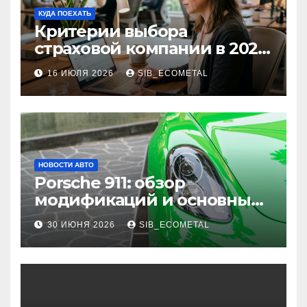
КУДА ПОЕХАТЬ
Критерии выбора
страховой компании в 2026
году: надежность и
16 ИЮЛЯ 2026
SIB_ECOMETAL
реальные отзывы о
выплатах
НОВОСТИ АВТО
Porsche 911: обзор
модификаций и основные
характеристики
30 ИЮНЯ 2026
SIB_ECOMETAL