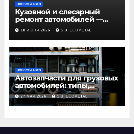
НОВОСТИ АВТО
Кузовной и слесарный
ремонт автомобилей —
наличие оригинальных
18 ИЮНЯ 2026
SIB_ECOMETAL
запчастей и типичные
сроки выполнения работ
НОВОСТИ АВТО
Автозапчасти для грузовых
автомобилей: типы,
совместимость и критерии
27 МАЯ 2026
SIB_ECOMETAL
подбора