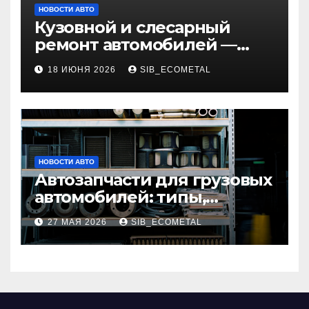
НОВОСТИ АВТО
Кузовной и слесарный
ремонт автомобилей —
наличие оригинальных
18 ИЮНЯ 2026
SIB_ECOMETAL
запчастей и типичные
сроки выполнения работ
НОВОСТИ АВТО
Автозапчасти для грузовых
автомобилей: типы,
совместимость и критерии
27 МАЯ 2026
SIB_ECOMETAL
подбора