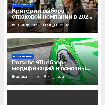
КУДА ПОЕХАТЬ
Критерии выбора
страховой компании в 2026
году: надежность и
16 ИЮЛЯ 2026
SIB_ECOMETAL
реальные отзывы о
выплатах
НОВОСТИ АВТО
Porsche 911: обзор
модификаций и основные
характеристики
30 ИЮНЯ 2026
SIB_ECOMETAL