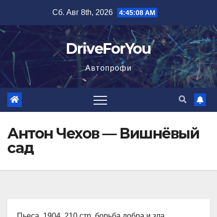
Перейти
Сб. Авг 8th, 2026
4:45:10 AM
к
содержимому
DriveForYou
Автопрофи
Антон Чехов — Вишнёвый
сад
Пьеса, 1904, 210 стр. борьба добра и зла