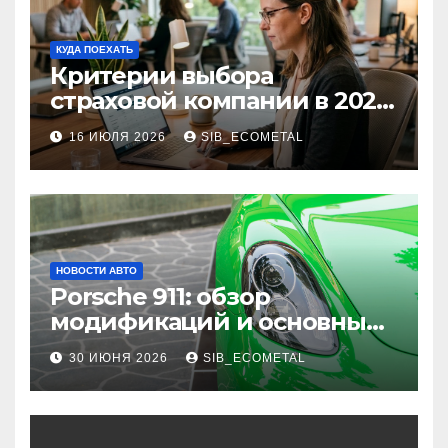
КУДА ПОЕХАТЬ
Критерии выбора
страховой компании в 2026
году: надежность и
16 ИЮЛЯ 2026
SIB_ECOMETAL
реальные отзывы о
выплатах
НОВОСТИ АВТО
Porsche 911: обзор
модификаций и основные
характеристики
30 ИЮНЯ 2026
SIB_ECOMETAL