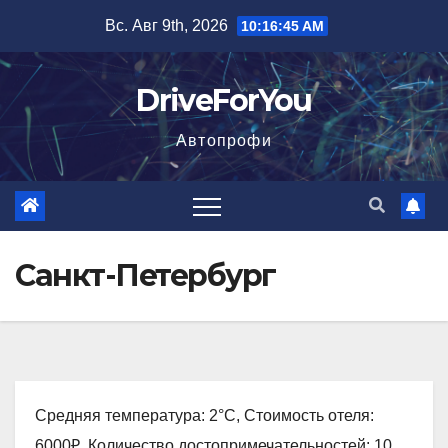
Перейти
Вс. Авг 9th, 2026
10:16:46 AM
к
содержимому
DriveForYou
Автопрофи
Санкт-Петербург
Средняя температура: 2°C, Стоимость отеля:
6000₽, Количество достопримечательностей: 10,