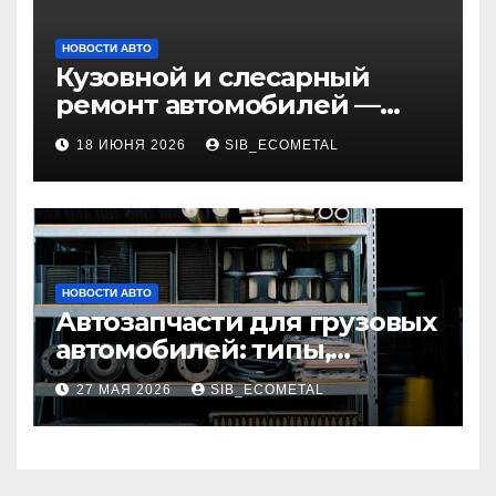
НОВОСТИ АВТО
Кузовной и слесарный
ремонт автомобилей —
наличие оригинальных
18 ИЮНЯ 2026
SIB_ECOMETAL
запчастей и типичные
сроки выполнения работ
НОВОСТИ АВТО
Автозапчасти для грузовых
автомобилей: типы,
совместимость и критерии
27 МАЯ 2026
SIB_ECOMETAL
подбора