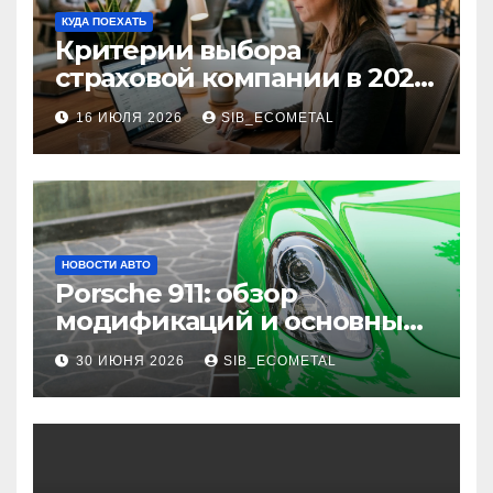
КУДА ПОЕХАТЬ
Критерии выбора
страховой компании в 2026
году: надежность и
16 ИЮЛЯ 2026
SIB_ECOMETAL
реальные отзывы о
выплатах
НОВОСТИ АВТО
Porsche 911: обзор
модификаций и основные
характеристики
30 ИЮНЯ 2026
SIB_ECOMETAL