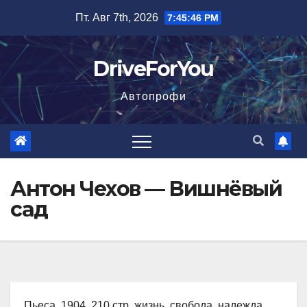
Перейти
Пт. Авг 7th, 2026
7:45:47 PM
к
содержимому
DriveForYou
Автопрофи
Антон Чехов — Вишнёвый
сад
Пьеса, 1904, 210 стр. жизнь, свобода, надежда