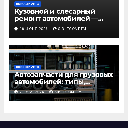
НОВОСТИ АВТО
Кузовной и слесарный
ремонт автомобилей —
наличие оригинальных
18 ИЮНЯ 2026
SIB_ECOMETAL
запчастей и типичные
сроки выполнения работ
НОВОСТИ АВТО
Автозапчасти для грузовых
автомобилей: типы,
совместимость и критерии
27 МАЯ 2026
SIB_ECOMETAL
подбора