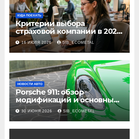
КУДА ПОЕХАТЬ
Критерии выбора
страховой компании в 2026
году: надежность и
16 ИЮЛЯ 2026
SIB_ECOMETAL
реальные отзывы о
выплатах
НОВОСТИ АВТО
Porsche 911: обзор
модификаций и основные
характеристики
30 ИЮНЯ 2026
SIB_ECOMETAL