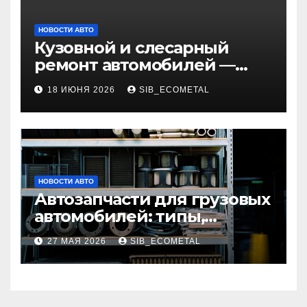
НОВОСТИ АВТО
Кузовной и слесарный
ремонт автомобилей —
наличие оригинальных
18 ИЮНЯ 2026
SIB_ECOMETAL
запчастей и типичные
сроки выполнения работ
НОВОСТИ АВТО
Автозапчасти для грузовых
автомобилей: типы,
совместимость и критерии
27 МАЯ 2026
SIB_ECOMETAL
подбора