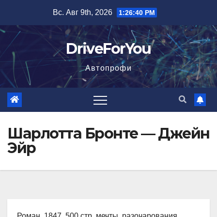
Перейти
Вс. Авг 9th, 2026
1:26:41 PM
к
содержимому
DriveForYou
Автопрофи
Шарлотта Бронте — Джейн
Эйр
Роман, 1847, 500 стр. мечты, разочарования,