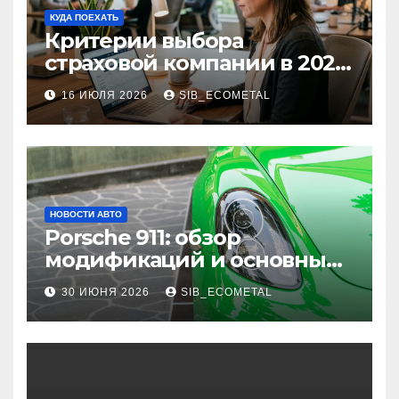
КУДА ПОЕХАТЬ
Критерии выбора
страховой компании в 2026
году: надежность и
16 ИЮЛЯ 2026
SIB_ECOMETAL
реальные отзывы о
выплатах
НОВОСТИ АВТО
Porsche 911: обзор
модификаций и основные
характеристики
30 ИЮНЯ 2026
SIB_ECOMETAL