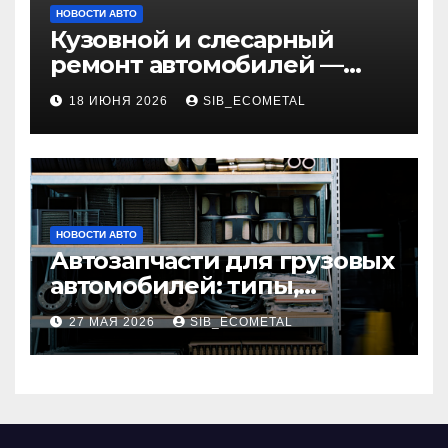
НОВОСТИ АВТО
Кузовной и слесарный
ремонт автомобилей —
наличие оригинальных
18 ИЮНЯ 2026
SIB_ECOMETAL
запчастей и типичные
сроки выполнения работ
НОВОСТИ АВТО
Автозапчасти для грузовых
автомобилей: типы,
совместимость и критерии
27 МАЯ 2026
SIB_ECOMETAL
подбора