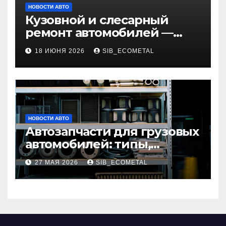
НОВОСТИ АВТО
Кузовной и слесарный
ремонт автомобилей —
наличие оригинальных
18 ИЮНЯ 2026
SIB_ECOMETAL
запчастей и типичные
сроки выполнения работ
НОВОСТИ АВТО
Автозапчасти для грузовых
автомобилей: типы,
совместимость и критерии
27 МАЯ 2026
SIB_ECOMETAL
подбора