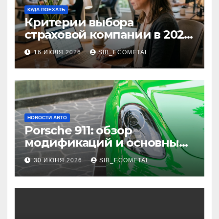
КУДА ПОЕХАТЬ
Критерии выбора
страховой компании в 2026
году: надежность и
16 ИЮЛЯ 2026
SIB_ECOMETAL
реальные отзывы о
выплатах
НОВОСТИ АВТО
Porsche 911: обзор
модификаций и основные
характеристики
30 ИЮНЯ 2026
SIB_ECOMETAL