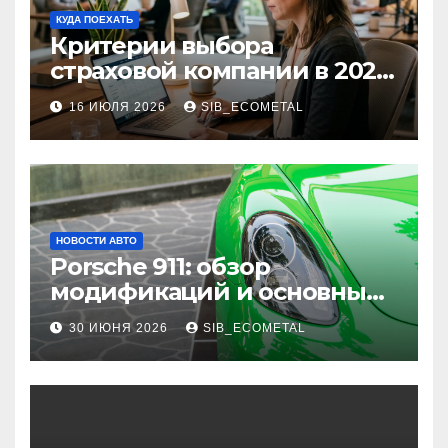
КУДА ПОЕХАТЬ
Критерии выбора
страховой компании в 2026
году: надежность и
16 ИЮЛЯ 2026
SIB_ECOMETAL
реальные отзывы о
выплатах
НОВОСТИ АВТО
Porsche 911: обзор
модификаций и основные
характеристики
30 ИЮНЯ 2026
SIB_ECOMETAL