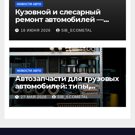
НОВОСТИ АВТО
Кузовной и слесарный
ремонт автомобилей —
наличие оригинальных
18 ИЮНЯ 2026
SIB_ECOMETAL
запчастей и типичные
сроки выполнения работ
НОВОСТИ АВТО
Автозапчасти для грузовых
автомобилей: типы,
совместимость и критерии
27 МАЯ 2026
SIB_ECOMETAL
подбора