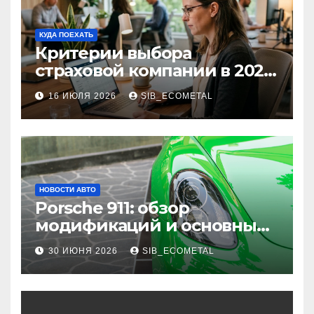
КУДА ПОЕХАТЬ
Критерии выбора
страховой компании в 2026
году: надежность и
16 ИЮЛЯ 2026
SIB_ECOMETAL
реальные отзывы о
выплатах
НОВОСТИ АВТО
Porsche 911: обзор
модификаций и основные
характеристики
30 ИЮНЯ 2026
SIB_ECOMETAL