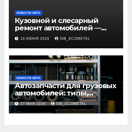
НОВОСТИ АВТО
Кузовной и слесарный
ремонт автомобилей —
наличие оригинальных
18 ИЮНЯ 2026
SIB_ECOMETAL
запчастей и типичные
сроки выполнения работ
НОВОСТИ АВТО
Автозапчасти для грузовых
автомобилей: типы,
совместимость и критерии
27 МАЯ 2026
SIB_ECOMETAL
подбора