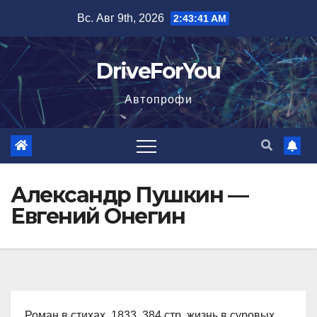
Перейти
Вс. Авг 9th, 2026
2:43:42 AM
к
содержимому
DriveForYou
Автопрофи
Александр Пушкин —
Евгений Онегин
Роман в стихах, 1833, 384 стр. жизнь в суровых