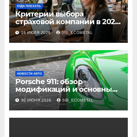
КУДА ПОЕХАТЬ
Критерии выбора
страховой компании в 2026
году: надежность и
16 ИЮЛЯ 2026
SIB_ECOMETAL
реальные отзывы о
выплатах
НОВОСТИ АВТО
Porsche 911: обзор
модификаций и основные
характеристики
30 ИЮНЯ 2026
SIB_ECOMETAL