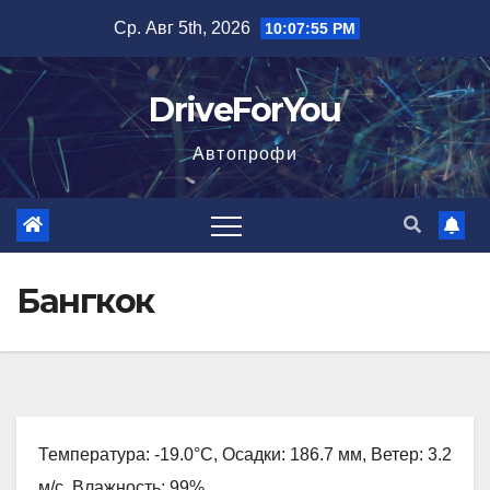
Перейти
Ср. Авг 5th, 2026
10:07:56 PM
к
содержимому
DriveForYou
Автопрофи
Бангкок
Температура: -19.0°C, Осадки: 186.7 мм, Ветер: 3.2
м/с, Влажность: 99%