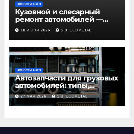
НОВОСТИ АВТО
Кузовной и слесарный
ремонт автомобилей —
наличие оригинальных
18 ИЮНЯ 2026
SIB_ECOMETAL
запчастей и типичные
сроки выполнения работ
НОВОСТИ АВТО
Автозапчасти для грузовых
автомобилей: типы,
совместимость и критерии
27 МАЯ 2026
SIB_ECOMETAL
подбора