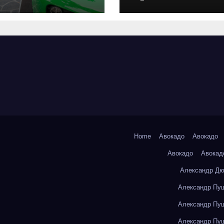
оригинальных
запчастей и
типичные сро
выполнения р
Home
Авокадо
Авокадо
Авокадо
Авокад
Александр Дю
Александр Пуш
Александр Пуш
Александр Пуш