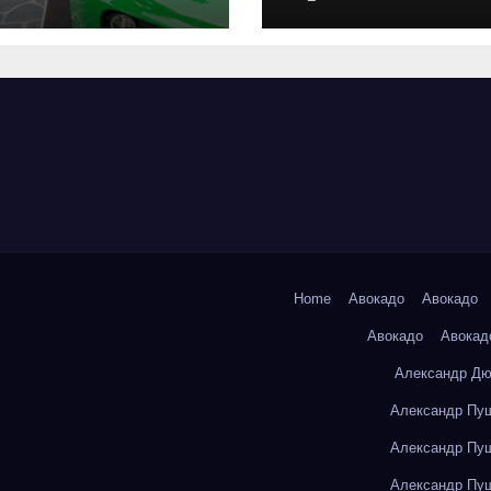
оригинальных
запчастей и
типичные сро
выполнения р
Home
Авокадо
Авокадо
Авокадо
Авокад
Александр Дю
Александр Пуш
Александр Пуш
Александр Пуш