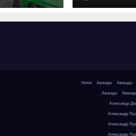
оригинальных
запчастей и
типичные сро
выполнения р
Home
Авокадо
Авокадо
Авокадо
Авокад
Александр Дю
Александр Пуш
Александр Пуш
Александр Пуш