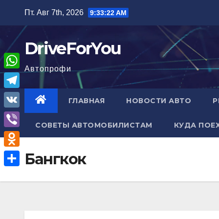
Перейти
Пт. Авг 7th, 2026
9:33:23 AM
к
содержимому
DriveForYou
Автопрофи
W
h
T
ГЛАВНАЯ
НОВОСТИ АВТО
Р
a
e
V
t
СОВЕТЫ АВТОМОБИЛИСТАМ
КУДА ПОЕ
l
K
V
s
e
i
A
O
Бангкок
g
b
p
d
r
О
e
p
n
a
т
r
o
m
п
k