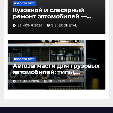
НОВОСТИ АВТО
Кузовной и слесарный
ремонт автомобилей —
наличие оригинальных
18 ИЮНЯ 2026
SIB_ECOMETAL
запчастей и типичные
сроки выполнения работ
НОВОСТИ АВТО
Автозапчасти для грузовых
автомобилей: типы,
совместимость и критерии
27 МАЯ 2026
SIB_ECOMETAL
подбора