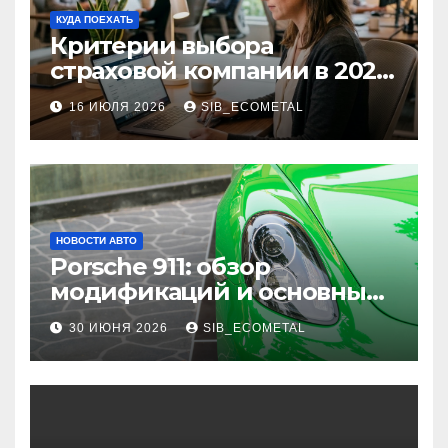
КУДА ПОЕХАТЬ
Критерии выбора
страховой компании в 2026
году: надежность и
16 ИЮЛЯ 2026
SIB_ECOMETAL
реальные отзывы о
выплатах
НОВОСТИ АВТО
Porsche 911: обзор
модификаций и основные
характеристики
30 ИЮНЯ 2026
SIB_ECOMETAL