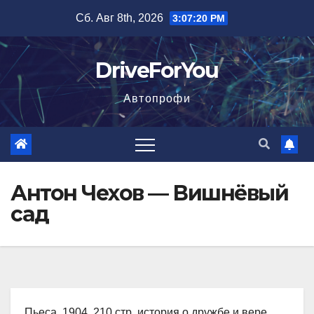
Перейти
Сб. Авг 8th, 2026
3:07:21 PM
к
содержимому
DriveForYou
Автопрофи
Антон Чехов — Вишнёвый
сад
Пьеса, 1904, 210 стр. история о дружбе и вере